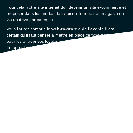
Pour cela, votre site internet doit devenir un site e-commerce et
proposer dans les modes de livraison, le retrait en magasin ou
via un drive par exemple.
Vous l'aurez compris
le web-to-store a de l'avenir
. Il est
certain qu'il faut penser à mettre en place ce type de stratégie
pour les entreprises locales pour toucher les clients à proximité.
En apportant un service digital et physique, vous pourrez
toucher un potentiel de client plus large, valoriser votre
démarche locale et avoir à votre disposition un outil numérique
qui soit votre super commercial 24h/24 et 7jours/7.