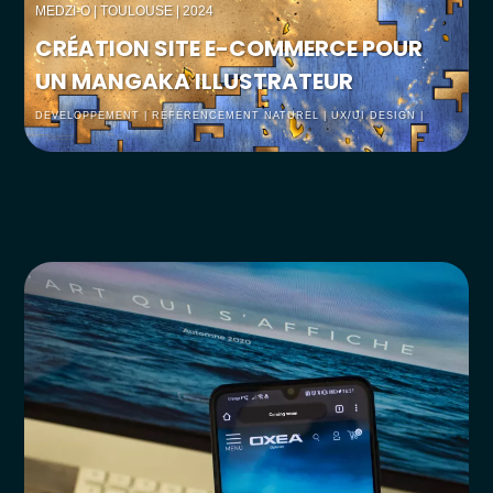
MEDZI-O
| TOULOUSE | 2024
CRÉATION SITE E-COMMERCE POUR
UN MANGAKA ILLUSTRATEUR
DEVELOPPEMENT | RÉFÉRENCEMENT NATUREL | UX/UI DESIGN |
WEBDESGIN