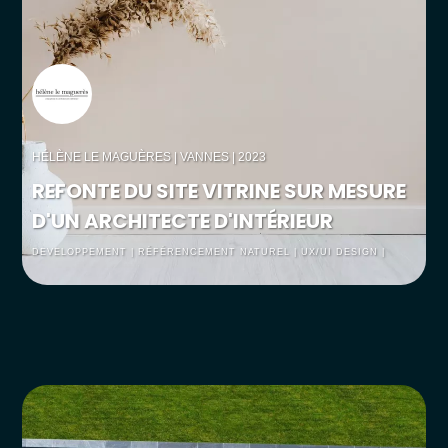
HÉLÈNE LE MAGUÈRES
| VANNES | 2023
REFONTE DU SITE VITRINE SUR MESURE
D'UN ARCHITECTE D'INTÉRIEUR
DEVELOPPEMENT | RÉFÉRENCEMENT NATUREL | UX/UI DESIGN |
WEBDESGIN