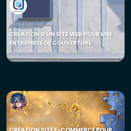
COUVERTURE JULÉ
| PLESCOP | 2025
CRÉATION D'UN SITE WEB POUR UNE
ENTREPRISE DE COUVERTURE
DEVELOPPEMENT | PROJET GLOBAL | RÉFÉRENCEMENT NATUREL |
UX/UI DESIGN | WEBDESGIN
MEDZI-O
| TOULOUSE | 2024
CRÉATION SITE E-COMMERCE POUR