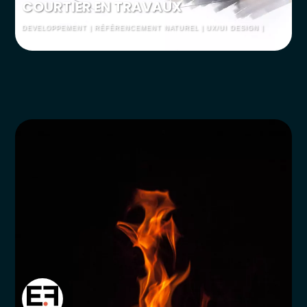
COURTIER EN TRAVAUX
DEVELOPPEMENT | RÉFÉRENCEMENT NATUREL | UX/UI DESIGN |
WEBDESGIN