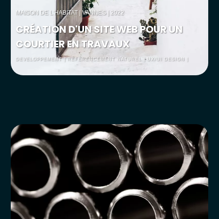
MAISON DE L'HABITAT
| VANNES | 2022
CRÉATION D'UN SITE WEB POUR UN
COURTIER EN TRAVAUX
DEVELOPPEMENT | RÉFÉRENCEMENT NATUREL | UX/UI DESIGN |
WEBDESGIN