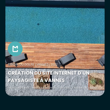
JARDIN DU GOLFE
| VANNES | 2022
CRÉATION DU SITE INTERNET D'UN
PAYSAGISTE À VANNES
DEVELOPPEMENT | RÉFÉRENCEMENT NATUREL | RÉFÉRENCEMENT
PAYANT | SOCIAL MEDIA | UX/UI DESIGN | WEBDESGIN